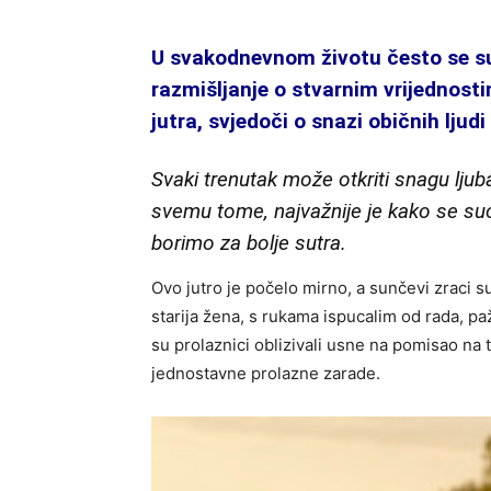
U svakodnevnom životu često se su
razmišljanje o stvarnim vrijednostim
jutra, svjedoči o snazi običnih ljudi
Svaki trenutak može otkriti snagu lju
svemu tome, najvažnije je kako se s
borimo za bolje sutra.
Ovo jutro je počelo mirno, a sunčevi zraci su
starija žena, s rukama ispucalim od rada, pa
su prolaznici oblizivali usne na pomisao na 
jednostavne prolazne zarade.