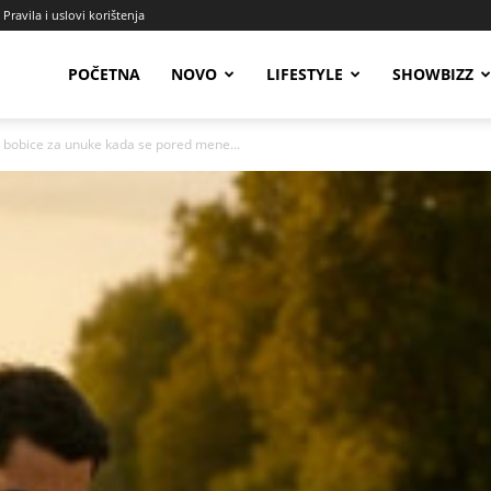
Pravila i uslovi korištenja
Radio
POČETNA
NOVO
LIFESTYLE
SHOWBIZZ
bobice za unuke kada se pored mene...
Talas