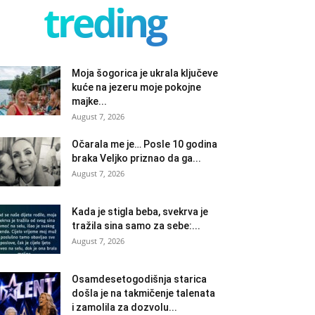
treding
Moja šogorica je ukrala ključeve
kuće na jezeru moje pokojne
majke...
August 7, 2026
Očarala me je… Posle 10 godina
braka Veljko priznao da ga...
August 7, 2026
Kada je stigla beba, svekrva je
tražila sina samo za sebe:...
August 7, 2026
Osamdesetogodišnja starica
došla je na takmičenje talenata
i zamolila za dozvolu...