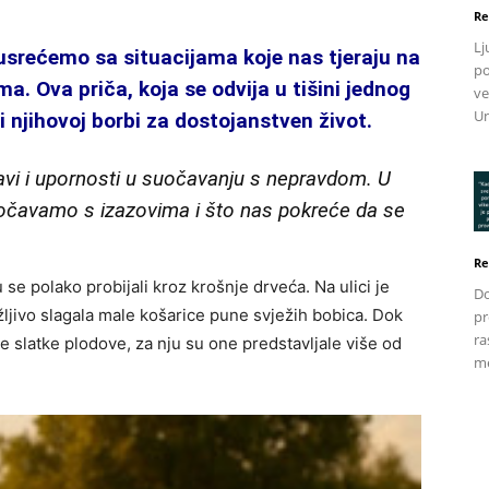
Re
Lj
srećemo sa situacijama koje nas tjeraju na
po
a. Ova priča, koja se odvija u tišini jednog
ve
Un
 i njihovoj borbi za dostojanstven život.
bavi i upornosti u suočavanju s nepravdom. U
uočavamo s izazovima i što nas pokreće da se
Re
 se polako probijali kroz krošnje drveća. Na ulici je
Do
žljivo slagala male košarice pune svježih bobica. Dok
pr
ra
te slatke plodove, za nju su one predstavljale više od
me