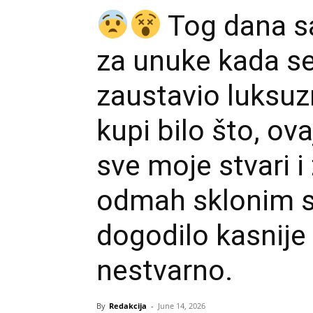
Tog dana s
za unuke kada s
zaustavio luksuz
kupi bilo što, ov
sve moje stvari i
odmah sklonim s 
dogodilo kasnije 
nestvarno.
By
Redakcija
-
June 14, 2026