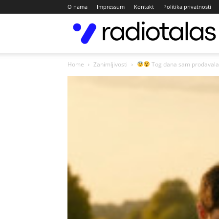
O nama
Impressum
Kontakt
Politika privatnosti
Home
Zanimljivosti
Tog dana sam prodavala 