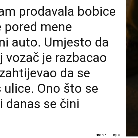
am prodavala bobice
e pored mene
ni auto. Umjesto da
aj vozač je razbacao
 zahtijevao da se
ulice. Ono što se
i danas se čini
97
0