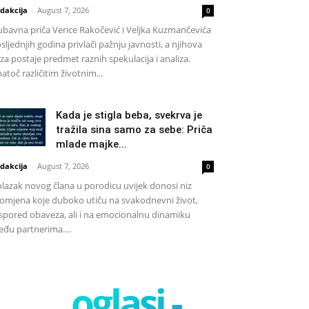
dakcija
-
August 7, 2026
0
ubavna priča Verice Rakočević i Veljka Kuzmančevića
sljednjih godina privlači pažnju javnosti, a njihova
za postaje predmet raznih spekulacija i analiza.
atoč različitim životnim...
Kada je stigla beba, svekrva je
tražila sina samo za sebe: Priča
mlade majke...
dakcija
-
August 7, 2026
0
lazak novog člana u porodicu uvijek donosi niz
omjena koje duboko utiču na svakodnevni život,
spored obaveza, ali i na emocionalnu dinamiku
đu partnerima....
oglasi -