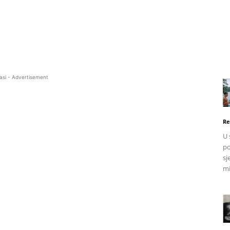
asi - Advertisement
Re
U 
po
sj
mi