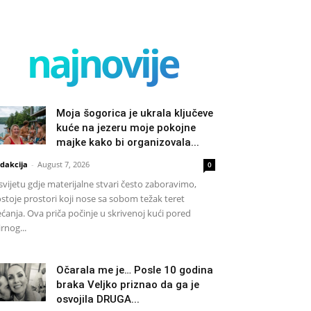
najnovije
Moja šogorica je ukrala ključeve
kuće na jezeru moje pokojne
majke kako bi organizovala...
dakcija
-
August 7, 2026
0
svijetu gdje materijalne stvari često zaboravimo,
stoje prostori koji nose sa sobom težak teret
ećanja. Ova priča počinje u skrivenoj kući pored
rnog...
Očarala me je… Posle 10 godina
braka Veljko priznao da ga je
osvojila DRUGA...